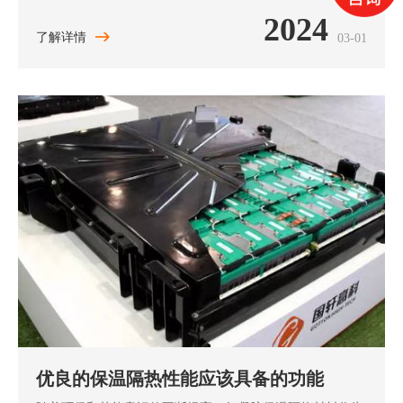
企业的荣誉称号。2月29日，记者走进位于运河新城的安徽
2024
科昂新材料科技有限公司，自动化的材料研发设备正在有序
了解详情
03-01
运转。这里正致力于攻克“卡脖
优良的保温隔热性能应该具备的功能