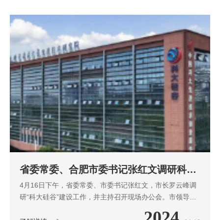
省委常委、合肥市委书记张红文调研科昂
新材料
4月16日下午，省委常委、市委书记张红文，市长罗云峰调
研“科大硅谷”建设工作，并主持召开现场办公会。市领导袁
飞、王文松、王海霞参加。张红文、罗云峰先后来到硅谷大
2024