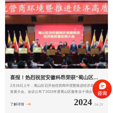
喜报！热烈祝贺安徽科昂荣获“蜀山区优
秀民营企业”称号！
2月26日上午，蜀山区召开创优营商环境暨推进经济高质量
发展大会。会议公布了2023年度蜀山区服务业十强企业、工
业十强企业、商贸业十强企业、建筑业十强企业、财政贡献
2024
十强企业。安徽科昂荣获“蜀山区优秀民营企业”称号，公司
了解详情
04-29
董事长张尚权博士参会并接